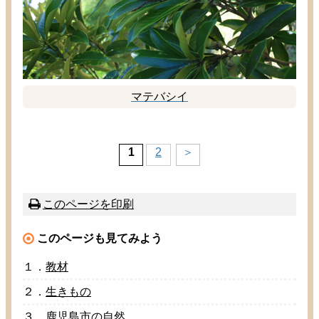
マテバシイ
1
2
＞
このページを
印刷
このページも
見
てみよう
１．
教材
２．
生
きもの
３．
鹿児島市
の
自然