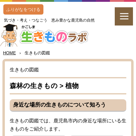
ふりがなをつける
気
づき・
考
え・つなごう
恵
み
豊
かな
鹿児島
の
自然
HOME
›
生
きもの
図鑑
生
きもの
図鑑
森林
の
生
きもの >
植物
身近
な
場所
の
生
きものについて
知
ろう
生
きもの
図鑑
では、
鹿児島
市内
の
身近
な
場所
にいる
生
きものをご
紹介
します。