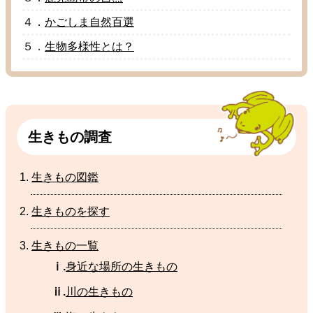
４．
かごしま
自然百選
５．
生物多様性
とは？
生
きもの
調査
生
きもの
図鑑
生
きものを
探
す
生
きもの
一覧
ⅰ.
身近
な
場所
の
生
きもの
ⅱ.
川
の生きもの