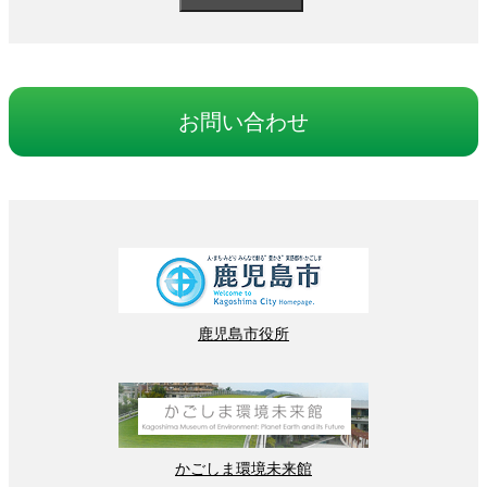
お
問
い
合
わせ
鹿児島
市役所
かごしま
環境
未来館