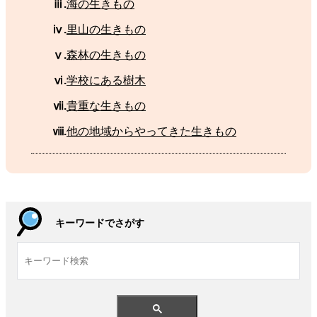
ⅲ.
海
の
生
きもの
ⅳ.
里山
の
生
きもの
ⅴ.
森林
の
生
きもの
ⅵ.
学校
にある
樹木
ⅶ.
貴重
な
生
きもの
ⅷ.
他
の
地域
からやってきた
生
きもの
キーワードでさがす