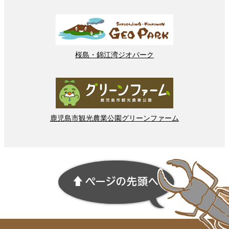
桜島
・
錦江湾
ジオパーク
鹿児島市
観光
農業
公園
グリーンファーム