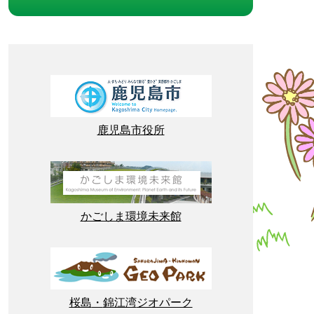
鹿児島
市役所
かごしま
環境
未来館
桜島
・
錦江湾
ジオパーク