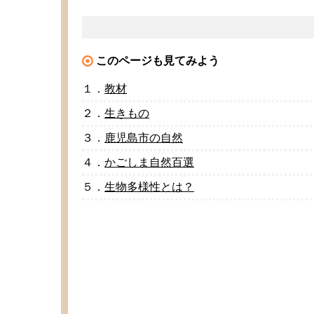
このページも
見
てみよう
１．
教材
２．
生
きもの
３．
鹿児島市
の
自然
４．
かごしま
自然百選
５．
生物多様性
とは？