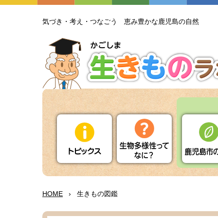
気
づき・
考
え・つなごう
恵
み
豊
かな
鹿児島
の
自然
HOME
›
生
きもの
図鑑