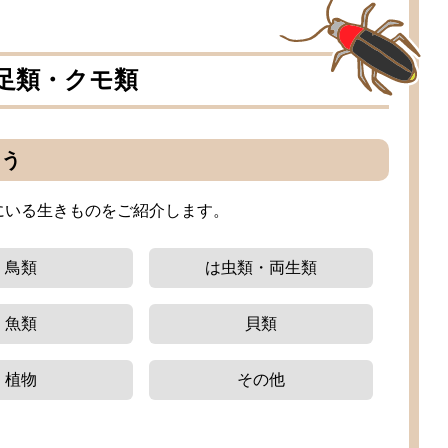
足類
・クモ
類
ろう
にいる
生
きものをご
紹介
します。
鳥類
は
虫類
・
両生類
魚類
貝類
植物
その
他