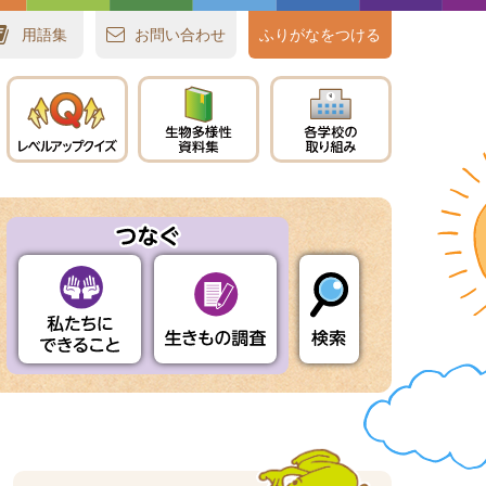
用語集
お
問
い
合
わせ
ふりがなをつける