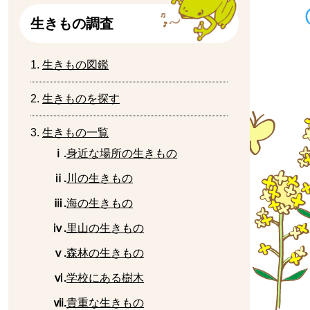
生
きもの
調査
生
きもの
図鑑
生
きものを
探
す
生
きもの
一覧
ⅰ.
身近
な
場所
の
生
きもの
ⅱ.
川
の生きもの
ⅲ.
海
の
生
きもの
ⅳ.
里山
の
生
きもの
ⅴ.
森林
の
生
きもの
ⅵ.
学校
にある
樹木
ⅶ.
貴重
な
生
きもの