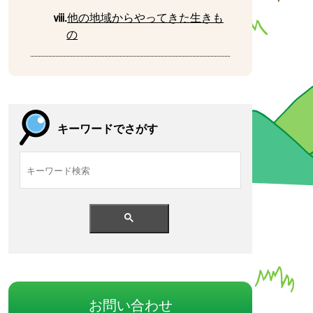
ⅷ.
他
の
地域
からやってきた
生
きも
の
キーワードでさがす
お
問
い
合
わせ