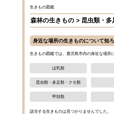
生
きもの
図鑑
森林
の
生
きもの >
昆虫類
・
多
身近
な
場所
の
生
きものについて
知
生
きもの
図鑑
では、
鹿児島
市内
の
身近
な
場所
ほ
乳類
昆虫類
・
多足類
・クモ
類
甲殻類
該当
する
生
きものは
見
つかりませんでした。