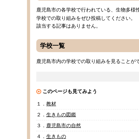
鹿児島
市
の
各
学校
で
行
われている、
生物
多様
学校
での
取
り
組
みをぜひ
投稿
してください。
該当する記事はありません。
学校
一覧
鹿児島
市内
の
学校
での
取
り
組
みを
見
ることが
このページも
見
てみよう
１．
教材
２．
生
きもの
図鑑
３．
鹿児島市
の
自然
４．
生
きもの