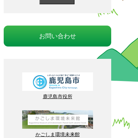
お
問
い
合
わせ
鹿児島
市役所
かごしま
環境
未来館