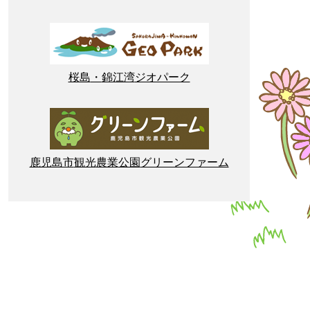
桜島
・
錦江湾
ジオパーク
鹿児島市
観光
農業
公園
グリーンファーム