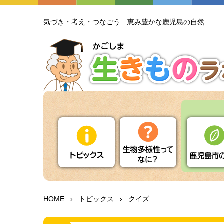
気
づき・
考
え・つなごう
恵
み
豊
かな
鹿児島
の
自然
HOME
›
トピックス
›
クイズ