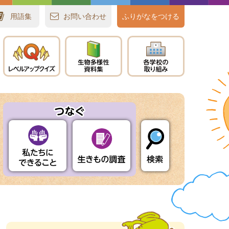
用語集
お
問
い
合
わせ
ふりがなをつける