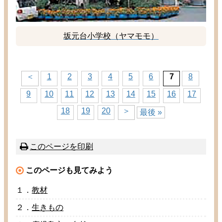
坂元
台
小学校
（ヤマモモ）
＜
1
2
3
4
5
6
7
8
9
10
11
12
13
14
15
16
17
18
19
20
＞
最後 »
このページを
印刷
このページも
見
てみよう
１．
教材
２．
生
きもの