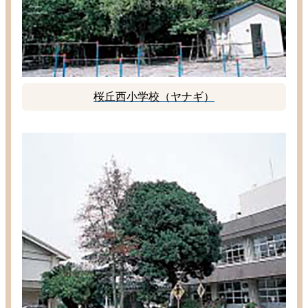
桜丘
西
小学校
（ヤナギ）