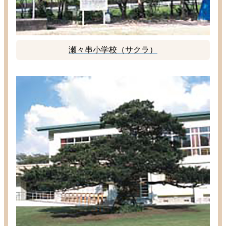
瀬々串
小学校
（サクラ）