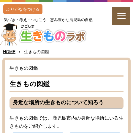
ふりがなをつける
気
づき・
考
え・つなごう
恵
み
豊
かな
鹿児島
の
自然
HOME
›
生
きもの
図鑑
生
きもの
図鑑
生
きもの
図鑑
身近
な
場所
の
生
きものについて
知
ろう
生
きもの
図鑑
では、
鹿児島
市内
の
身近
な
場所
にいる
生
きものをご
紹介
します。