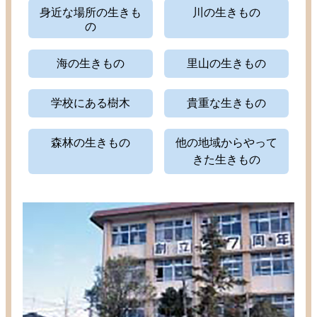
身近
な
場所
の
生
きも
川
の
生
きもの
の
海
の
生
きもの
里山
の
生
きもの
学校
にある
樹木
貴重
な
生
きもの
森林
の
生
きもの
他
の
地域
からやって
きた
生
きもの