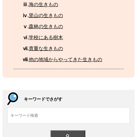
ⅲ.
海
の
生
きもの
ⅳ.
里山
の
生
きもの
ⅴ.
森林
の
生
きもの
ⅵ.
学校
にある
樹木
ⅶ.
貴重
な
生
きもの
ⅷ.
他
の
地域
からやってきた
生
きもの
キーワードでさがす