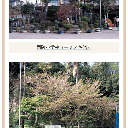
西陵
小学校
（モミノキ
他
）