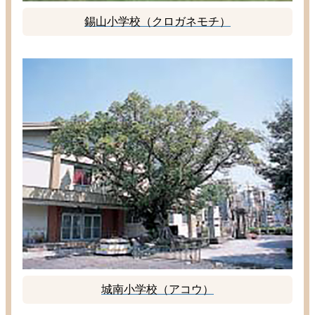
錫山
小学校
（クロガネモチ）
城南
小学校
（アコウ）