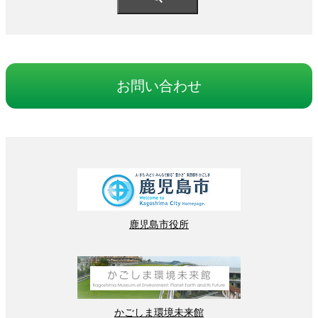
お
問
い
合
わせ
鹿児島
市役所
かごしま
環境
未来館