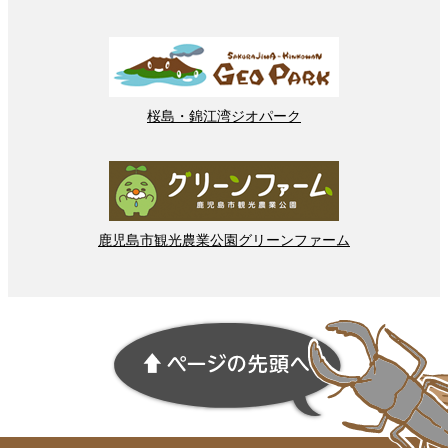
桜島
・
錦江湾
ジオパーク
鹿児島市
観光
農業
公園
グリーンファーム