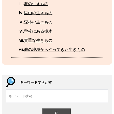
ⅲ.
海
の
生
きもの
ⅳ.
里山
の
生
きもの
ⅴ.
森林
の
生
きもの
ⅵ.
学校
にある
樹木
ⅶ.
貴重
な
生
きもの
ⅷ.
他
の
地域
からやってきた
生
きもの
キーワードでさがす