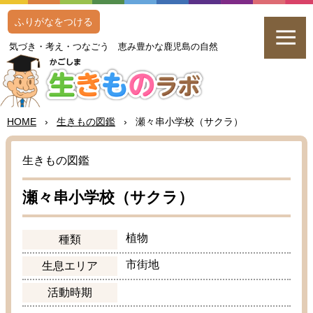
ふりがなをつける
気
づき・
考
え・つなごう
恵
み
豊
かな
鹿児島
の
自然
HOME
›
生
きもの
図鑑
›
瀬々串
小学校
（サクラ）
生
きもの
図鑑
瀬々串
小学校
（サクラ）
植物
種類
市街地
生息
エリア
活動
時期