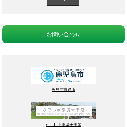
お
問
い
合
わせ
鹿児島
市役所
かごしま
環境
未来館