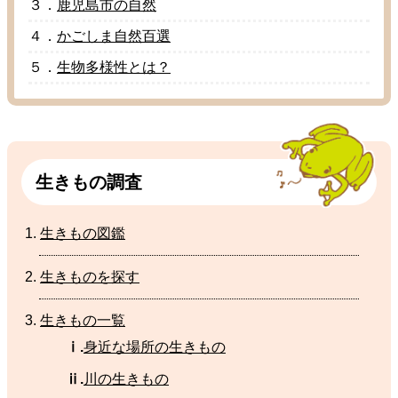
３．
鹿児島市
の
自然
４．
かごしま
自然百選
５．
生物多様性
とは？
生
きもの
調査
生
きもの
図鑑
生
きものを
探
す
生
きもの
一覧
ⅰ.
身近
な
場所
の
生
きもの
ⅱ.
川
の生きもの