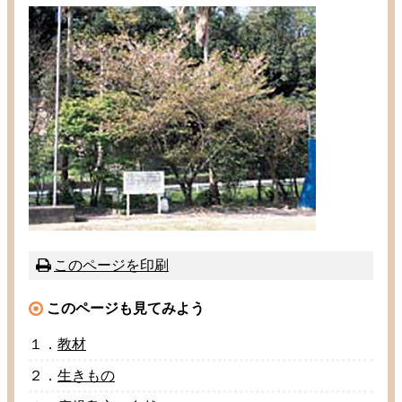
このページを
印刷
このページも
見
てみよう
１．
教材
２．
生
きもの