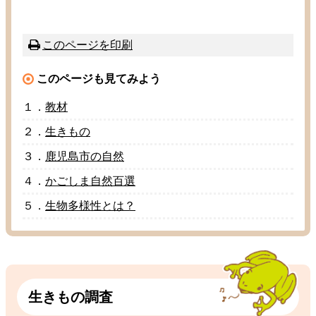
このページを
印刷
このページも
見
てみよう
１．
教材
２．
生
きもの
３．
鹿児島市
の
自然
４．
かごしま
自然百選
５．
生物多様性
とは？
生
きもの
調査