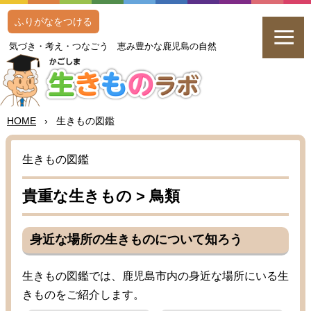
ふりがなをつける
気
づき・
考
え・つなごう
恵
み
豊
かな
鹿児島
の
自然
HOME
›
生
きもの
図鑑
生
きもの
図鑑
貴重
な
生
きもの >
鳥類
身近
な
場所
の
生
きものについて
知
ろう
生
きもの
図鑑
では、
鹿児島
市内
の
身近
な
場所
にいる
生
きものをご
紹介
します。