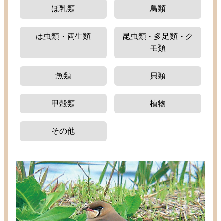
ほ
乳類
鳥類
は
虫類
・
両生類
昆虫類
・
多足類
・ク
モ
類
魚類
貝類
甲殻類
植物
その
他