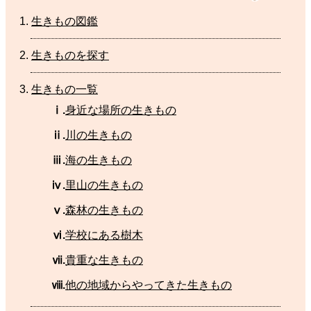
生
きもの
図鑑
生
きものを
探
す
生
きもの
一覧
ⅰ.
身近
な
場所
の
生
きもの
ⅱ.
川
の生きもの
ⅲ.
海
の
生
きもの
ⅳ.
里山
の
生
きもの
ⅴ.
森林
の
生
きもの
ⅵ.
学校
にある
樹木
ⅶ.
貴重
な
生
きもの
ⅷ.
他
の
地域
からやってきた
生
きもの