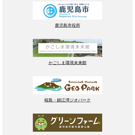
鹿児島
市役所
かごしま
環境
未来館
桜島
・
錦江湾
ジオパーク