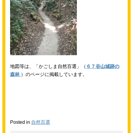
地図
等
は、「かごしま
自然
百選
」（
６７
谷山
城
跡
の
森林
）のページに
掲載
しています。
Posted in
自然百選