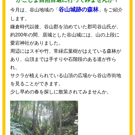
谷山
城
跡
の
森林
今月
は、
谷山
地域
の「
」をご
紹介
します。
鎌倉
時代
以後
、
谷山
郡
を
治
めていた
郡司
谷山
氏
が、
約
200
年
の
間
、
居城
とした
谷山
城
には、
山
の
上段
に
愛宕
神社
がありました。
周辺
にはスギや
竹
、
常緑
広葉樹
がはえている
森林
が
あり、
山頂
までは
手
すりや
石
階段
のある
道
が
作
ら
れ、
サクラが
植
えられている
山頂
の
広場
から
谷山
市街
地
を
見
ることができます。
少
し
早
めの
春
を
探
しに
散策
されてみませんか。