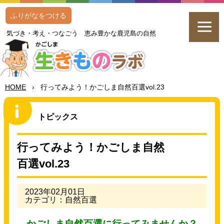
ふりがなをつける
気
づき・
考
え・つなごう
恵
み
豊
かな
鹿児島
の
自然
HOME
›
行
ってみよう！かごしま
自然
百選
vol.23
トピックス
行
ってみよう！かごしま
自然
百選
vol.23
2023年02月01日
カテゴリ：自然百選
かごしま
自然
百選
に
行
ってみませんか？