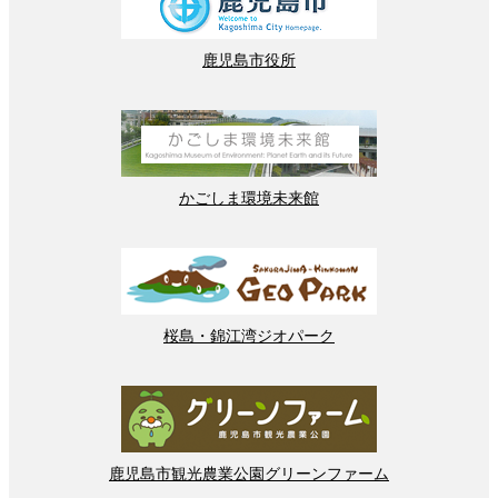
鹿児島
市役所
かごしま
環境
未来館
桜島
・
錦江湾
ジオパーク
鹿児島市
観光
農業
公園
グリーンファーム