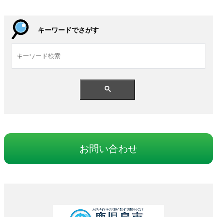
キーワードでさがす
お
問
い
合
わせ