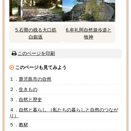
5.
石畳
の
残
る
大口
筋
6.
牟礼岡
自然
遊
歩道
と
白銀
坂
牧神
このページを
印刷
このページも
見
てみよう
１．
鹿児島市
の
自然
２．
生
きもの
３．
自然
と
歴史
４．
自然
と
暮
らし （
私
たちの
暮
らしと
自然
のつなが
り）
５．
教材