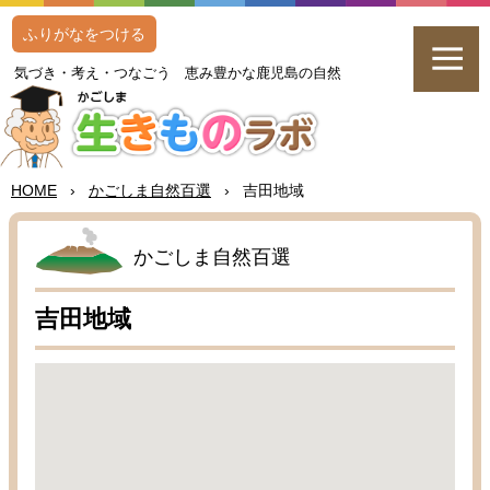
ふりがなをつける
気
づき・
考
え・つなごう
恵
み
豊
かな
鹿児島
の
自然
HOME
›
かごしま
自然百選
›
吉田地域
かごしま
自然百選
吉田地域