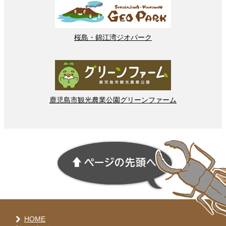
桜島
・
錦江湾
ジオパーク
鹿児島市
観光
農業
公園
グリーンファーム
HOME