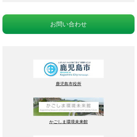
お
問
い
合
わせ
鹿児島
市役所
かごしま
環境
未来館