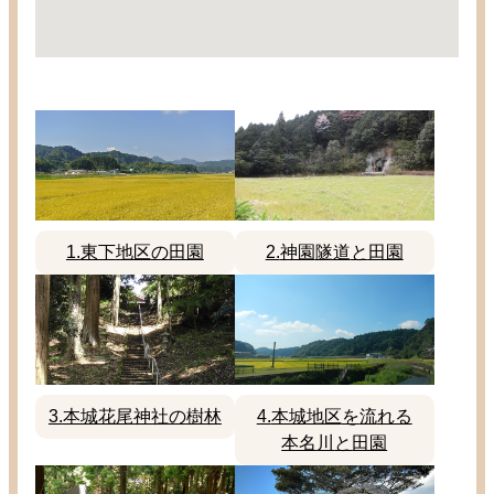
1.
東下
地区
の
田園
2.
神園
隧道
と
田園
3.
本城
花尾
神社
の
樹林
4.
本城
地区
を
流
れる
本名
川
と
田園