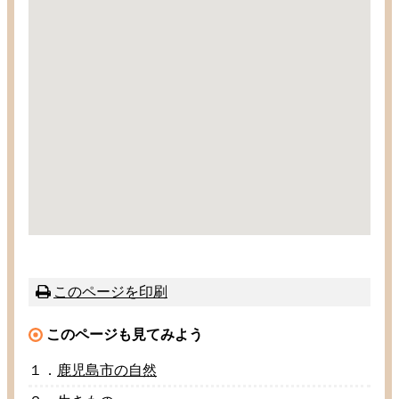
このページを
印刷
このページも
見
てみよう
１．
鹿児島市
の
自然