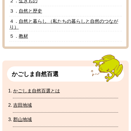
２．
生
きもの
３．
自然
と
歴史
４．
自然
と
暮
らし （
私
たちの
暮
らしと
自然
のつなが
り）
５．
教材
かごしま
自然
百選
かごしま
自然
百選
とは
吉田地域
郡山地域