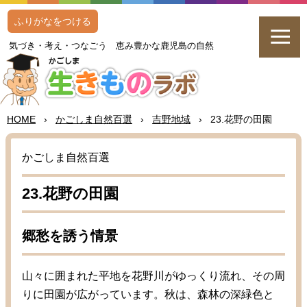
ふりがなをつける
気
づき・
考
え・つなごう
恵
み
豊
かな
鹿児島
の
自然
HOME
›
かごしま
自然百選
›
吉野地域
›
23.
花野
の
田園
かごしま
自然百選
23.
花野
の
田園
郷愁
を
誘
う
情景
山々
に
囲
まれた
平地
を
花野
川
がゆっくり
流
れ、その
周
りに
田園
が
広
がっています。
秋
は、
森林
の
深緑
色
と