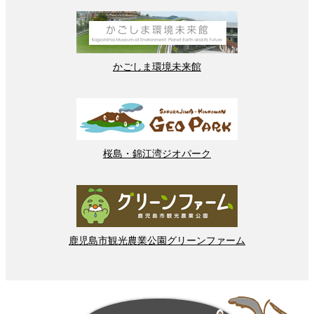
かごしま
環境
未来館
桜島
・
錦江湾
ジオパーク
鹿児島市
観光
農業
公園
グリーンファーム