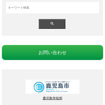
お
問
い
合
わせ
鹿児島
市役所