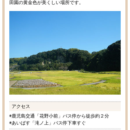
田園
の
黄金
色
が
美
くしい
場所
です。
アクセス
◉
鹿児島
交通
「
花野
小
前
」バス
停
から
徒歩
約
２
分
◉あいばす「
滝ノ上
」バス
停
下車
すぐ