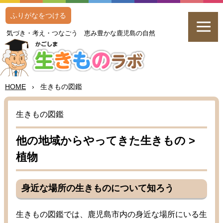
ふりがなをつける
気
づき・
考
え・つなごう
恵
み
豊
かな
鹿児島
の
自然
HOME
›
生
きもの
図鑑
生
きもの
図鑑
他
の
地域
からやってきた
生
きもの >
植物
身近
な
場所
の
生
きものについて
知
ろう
生
きもの
図鑑
では、
鹿児島
市内
の
身近
な
場所
にいる
生