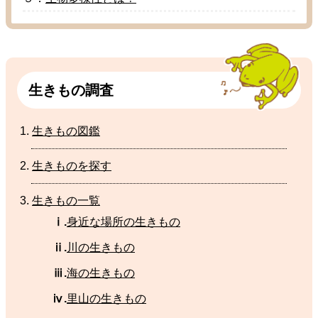
生
きもの
調査
生
きもの
図鑑
生
きものを
探
す
生
きもの
一覧
ⅰ.
身近
な
場所
の
生
きもの
ⅱ.
川
の生きもの
ⅲ.
海
の
生
きもの
ⅳ.
里山
の
生
きもの