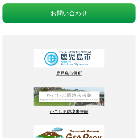
お
問
い
合
わせ
鹿児島
市役所
かごしま
環境
未来館