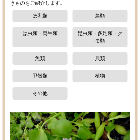
きものをご
紹介
します。
ほ
乳類
鳥類
は
虫類
・
両生類
昆虫類
・
多足類
・ク
モ
類
魚類
貝類
甲殻類
植物
その
他