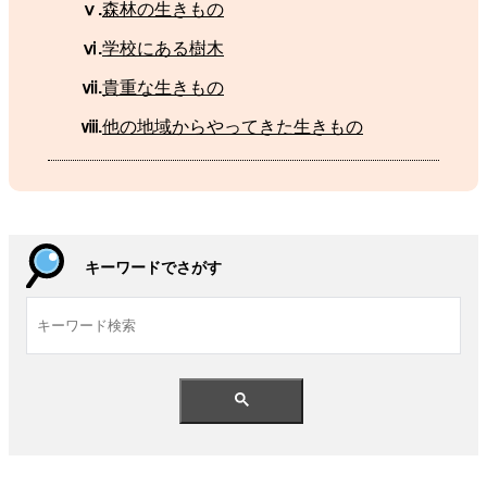
ⅴ.
森林
の
生
きもの
ⅵ.
学校
にある
樹木
ⅶ.
貴重
な
生
きもの
ⅷ.
他
の
地域
からやってきた
生
きもの
キーワードでさがす