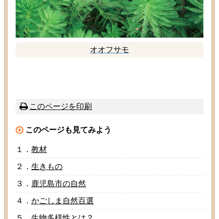
オオフサモ
このページを
印刷
このページも
見
てみよう
１．
教材
２．
生
きもの
３．
鹿児島市
の
自然
４．
かごしま
自然百選
５．
生物多様性
とは？