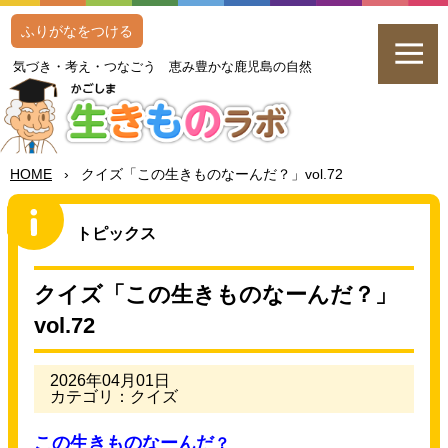
ふりがなをつける
気
づき・
考
え・つなごう
恵
み
豊
かな
鹿児島
の
自然
HOME
›
クイズ「この
生
きものなーんだ？」vol.72
トピックス
クイズ「この
生
きものなーんだ？」
vol.72
2026年04月01日
カテゴリ：クイズ
この
生
きものなーんだ
？