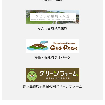
かごしま
環境
未来館
桜島
・
錦江湾
ジオパーク
鹿児島市
観光
農業
公園
グリーンファーム