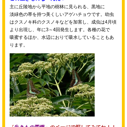
主
に
丘陵地
から
平地
の
樹林
に
見
られる、
黒地
に
淡緑色
の
帯
を
持
つ
美
くしいアゲハチョウです。
幼虫
はクスノキ
科
のクスノキなどを
加害
し、
成虫
は4
月
頃
より
出現
し、
年
に3～4
回
発生
します。
各種
の
花
で
吸蜜
するほか、
水辺
におりて
吸水
していることもあ
ります。