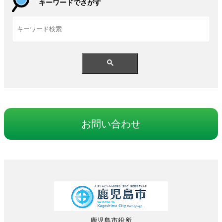
キーワードでさがす
お
問
い
合
わせ
鹿児島
市役所