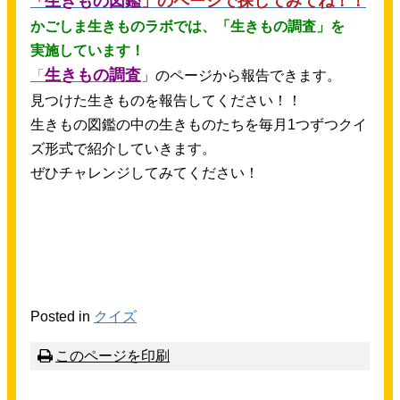
生
きもの
図鑑
」のページで
探
してみてね！！
「
かごしま
生
きものラボでは、「
生
きもの
調査
」を
実施
しています！
生
きもの
調査
「
」のページから
報告
できます。
見
つけた
生
きものを
報告
してください！！
生
きもの
図鑑
の
中
の
生
きものたちを
毎月
1つずつクイ
ズ
形式
で
紹介
していきます。
ぜひチャレンジしてみてください！
Posted in
クイズ
このページを
印刷