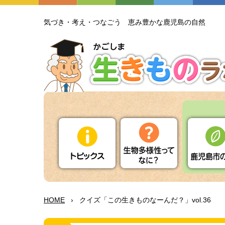
気
づき・
考
え・つなごう
恵
み
豊
かな
鹿児島
の
自然
HOME
›
クイズ「この
生
きものなーんだ？」vol.36