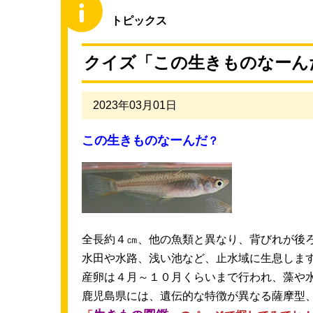
トピックス
クイズ「この
生
きものなーんだ？
2023年03月01日
この
生
きものなーんだ
？
全長
約
４㎝、
他
の
魚類
と
異
なり、
背
びれが
後
水田
や
水路
、
浅
い
池
など、
止水
域
に
生息
しま
産卵
は４
月
～１０
月
くらいまで
行
われ、
藻
や
鹿児島
県
には、
遺伝
的
な
特徴
が
異
なる
薩摩
型