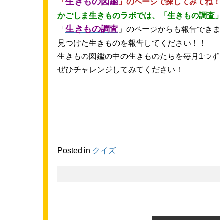
生
きもの
図鑑
「
」のページで
探
してみてね
かごしま
生
きものラボでは、「
生
きもの
調査
生
きもの
調査
「
」のページからも
報告
でき
見
つけた
生
きものを
報告
してください！！
生
きもの
図鑑
の
中
の
生
きものたちを
毎月
1つ
ぜひチャレンジしてみてください！
Posted in
クイズ