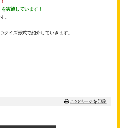
！！
」を
実施
しています！
ます。
ずつクイズ
形式
で
紹介
していきます。
このページを
印刷