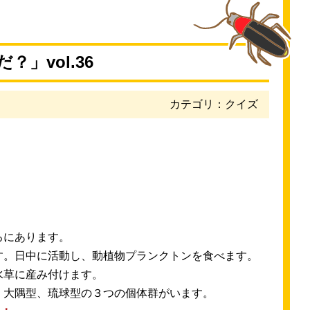
」vol.36
カテゴリ：クイズ
ろにあります。
す。
日中
に
活動
し、
動植物
プランクトンを
食
べます。
水草
に
産
み
付
けます。
、
大隅
型
、
琉球
型
の３つの
個体
群
がいます。