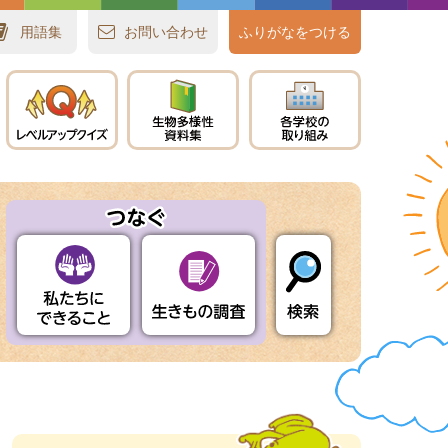
用語集
お
問
い
合
わせ
ふりがなをつける