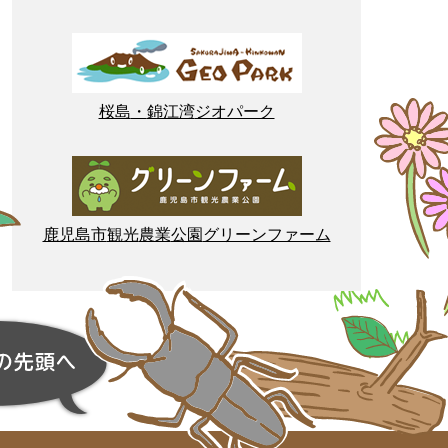
桜島
・
錦江湾
ジオパーク
鹿児島市
観光
農業
公園
グリーンファーム