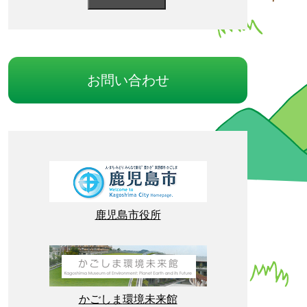
お
問
い
合
わせ
鹿児島
市役所
かごしま
環境
未来館