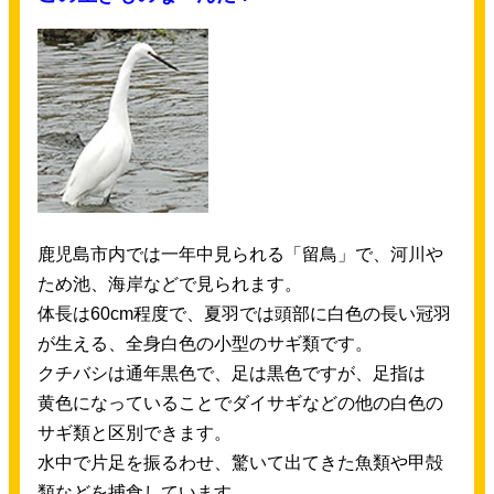
鹿児島
市内
では
一年
中
見
られる「
留鳥
」で、
河川
や
ため
池
、
海岸
などで
見
られます。
体長
は60cm
程度
で、
夏羽
では
頭部
に
白色
の
長
い
冠羽
が
生
える、
全身
白色
の
小型
のサギ
類
です。
クチバシは
通年
黒色
で、
足
は
黒色
ですが、
足指
は
黄色
になっていることでダイサギなどの
他
の
白色
の
サギ
類
と
区別
できます。
水中
で
片足
を
振
るわせ、
驚
いて
出
てきた
魚類
や
甲殻
類
などを
捕食
しています。