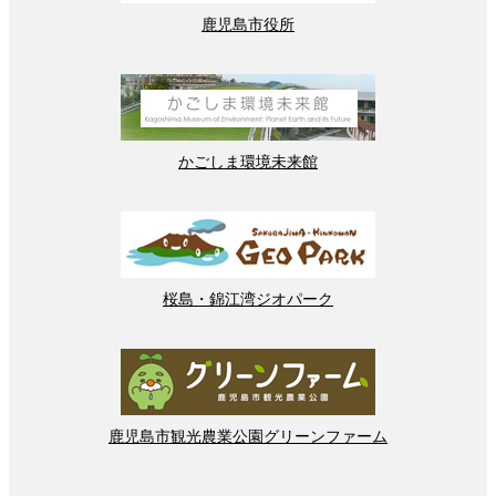
鹿児島
市役所
かごしま
環境
未来館
桜島
・
錦江湾
ジオパーク
鹿児島市
観光
農業
公園
グリーンファーム