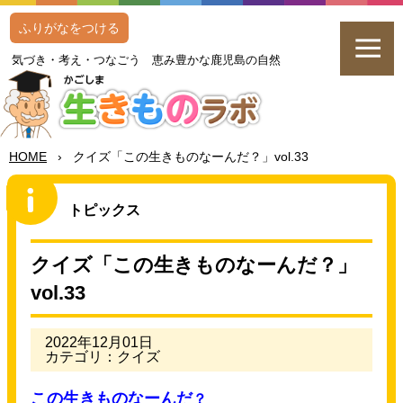
ふりがなをつける
気
づき・
考
え・つなごう
恵
み
豊
かな
鹿児島
の
自然
HOME
›
クイズ「この
生
きものなーんだ？」vol.33
トピックス
クイズ「この
生
きものなーんだ？」
vol.33
2022年12月01日
カテゴリ：クイズ
この
生
きものなーんだ
？