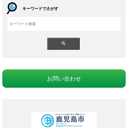
キーワードでさがす
お
問
い
合
わせ