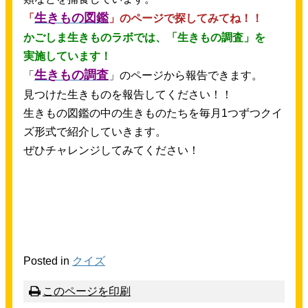
生
きもの
図鑑
「
」のページで
探
してみてね！！
かごしま
生
きものラボでは、「
生
きもの
調査
」を
実施
しています！
生
きもの
調査
「
」のページから
報告
できます。
見
つけた
生
きものを
報告
してください！！
生
きもの
図鑑
の
中
の
生
きものたちを
毎月
1つずつクイ
ズ
形式
で
紹介
していきます。
ぜひチャレンジしてみてください！
Posted in
クイズ
このページを
印刷