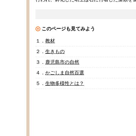
このページも
見
てみよう
１．
教材
２．
生
きもの
３．
鹿児島市
の
自然
４．
かごしま
自然百選
５．
生物多様性
とは？