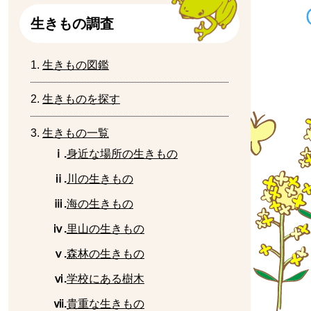
生
きもの
調査
生
きもの
図鑑
生
きものを
探
す
生
きもの
一覧
ⅰ.
身近
な
場所
の
生
きもの
ⅱ.
川
の生きもの
ⅲ.
海
の
生
きもの
ⅳ.
里山
の
生
きもの
ⅴ.
森林
の
生
きもの
ⅵ.
学校
にある
樹木
ⅶ.
貴重
な
生
きもの