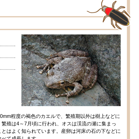
80mm
程度
の
褐色
のカエルで、
繁殖期
以外
は
樹上
などに
。
繁殖
は4～7
月
頃
に
行
われ、オスは
渓流
の
瀬
に
集
まっ
ことはよく
知
られています。
産卵
は
河床
の
石
の
下
などに
食
べて
成長
します。