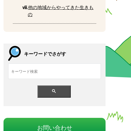
ⅷ.
他
の
地域
からやってきた
生
きも
の
キーワードでさがす
お
問
い
合
わせ