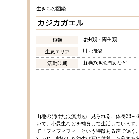
生
きもの
図鑑
カジカガエル
は
虫類
・
両生類
種類
川
・
湖沼
生息
エリア
山地
の
渓流
周辺
など
活動
時期
山地
の
開
けた
渓流
周辺
に
見
られる、
体長
33～
いて、
小
昆虫
などを
補食
して
生活
しています
て「フィフィフィ」という
特徴
ある
声
で
鳴
く
行
われ、
孵化
した
幼生
は
石
に
付着
した
藻類
を