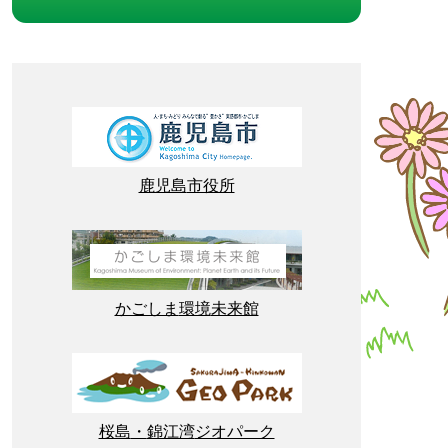
鹿児島
市役所
かごしま
環境
未来館
桜島
・
錦江湾
ジオパーク