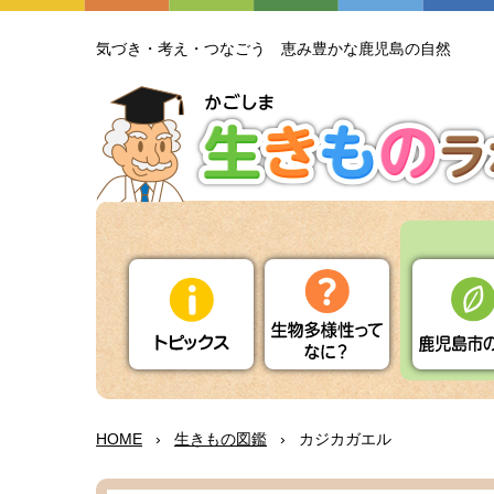
気
づき・
考
え・つなごう
恵
み
豊
かな
鹿児島
の
自然
HOME
›
生
きもの
図鑑
›
カジカガエル