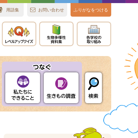
用語集
お
問
い
合
わせ
ふりがなをつける