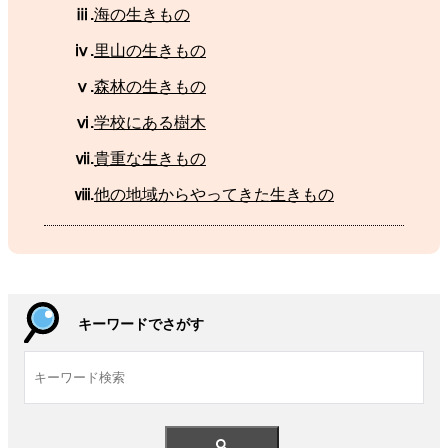
ⅲ.
海
の
生
きもの
ⅳ.
里山
の
生
きもの
ⅴ.
森林
の
生
きもの
ⅵ.
学校
にある
樹木
ⅶ.
貴重
な
生
きもの
ⅷ.
他
の
地域
からやってきた
生
きもの
キーワードでさがす