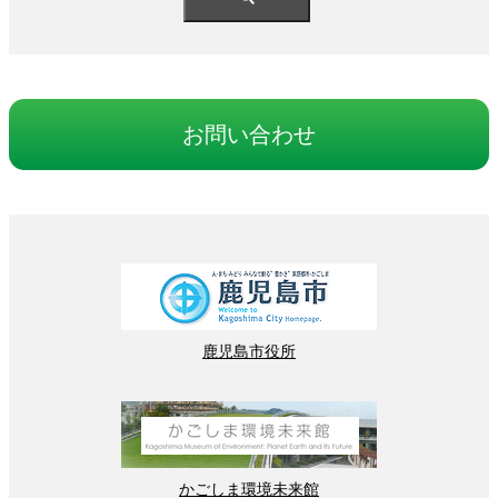
お
問
い
合
わせ
鹿児島
市役所
かごしま
環境
未来館