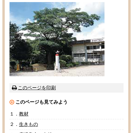
このページを
印刷
このページも
見
てみよう
１．
教材
２．
生
きもの