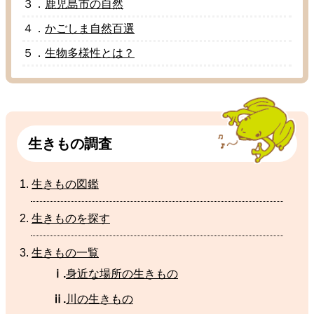
３．
鹿児島市
の
自然
４．
かごしま
自然百選
５．
生物多様性
とは？
生
きもの
調査
生
きもの
図鑑
生
きものを
探
す
生
きもの
一覧
ⅰ.
身近
な
場所
の
生
きもの
ⅱ.
川
の生きもの