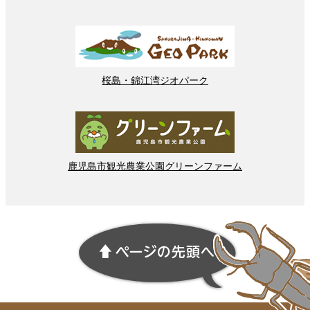
桜島
・
錦江湾
ジオパーク
鹿児島市
観光
農業
公園
グリーンファーム