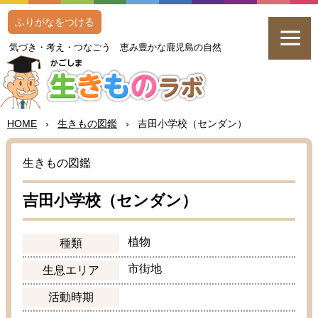
ふりがなをつける
気
づき・
考
え・つなごう
恵
み
豊
かな
鹿児島
の
自然
HOME
›
生
きもの
図鑑
›
吉田
小学校
（センダン）
生
きもの
図鑑
吉田
小学校
（センダン）
植物
種類
市街地
生息
エリア
活動
時期