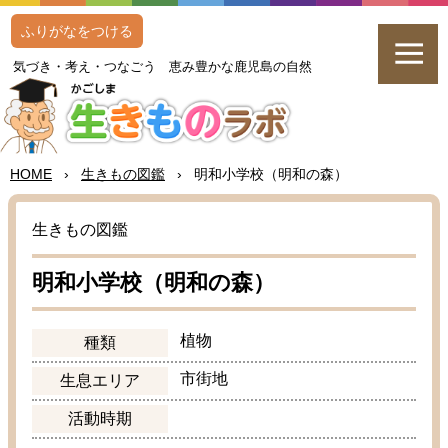
ふりがなをつける
気
づき・
考
え・つなごう
恵
み
豊
かな
鹿児島
の
自然
HOME
›
生
きもの
図鑑
›
明和
小学校
（
明和
の
森
）
生
きもの
図鑑
明和
小学校
（
明和
の
森
）
植物
種類
市街地
生息
エリア
活動
時期