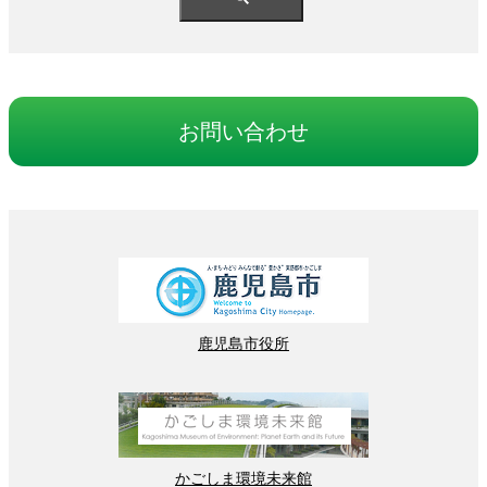
お
問
い
合
わせ
鹿児島
市役所
かごしま
環境
未来館