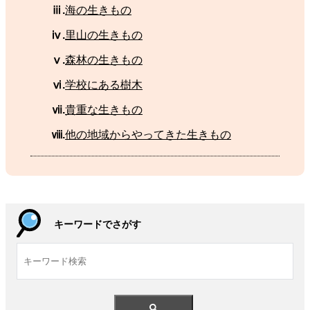
ⅲ.
海
の
生
きもの
ⅳ.
里山
の
生
きもの
ⅴ.
森林
の
生
きもの
ⅵ.
学校
にある
樹木
ⅶ.
貴重
な
生
きもの
ⅷ.
他
の
地域
からやってきた
生
きもの
キーワードでさがす