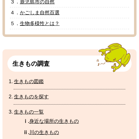
３．
鹿児島市
の
自然
４．
かごしま
自然百選
５．
生物多様性
とは？
生
きもの
調査
生
きもの
図鑑
生
きものを
探
す
生
きもの
一覧
ⅰ.
身近
な
場所
の
生
きもの
ⅱ.
川
の生きもの