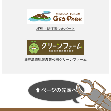
桜島
・
錦江湾
ジオパーク
鹿児島市
観光
農業
公園
グリーンファーム