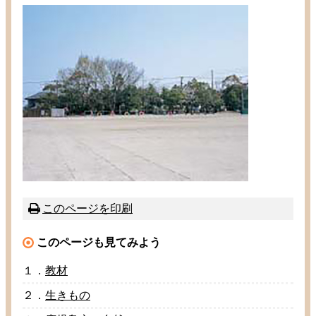
このページを
印刷
このページも
見
てみよう
１．
教材
２．
生
きもの