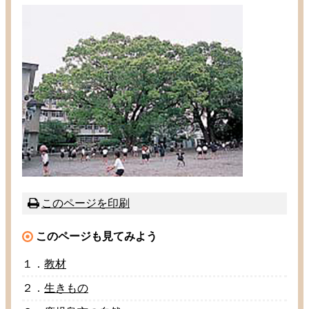
このページを
印刷
このページも
見
てみよう
１．
教材
２．
生
きもの