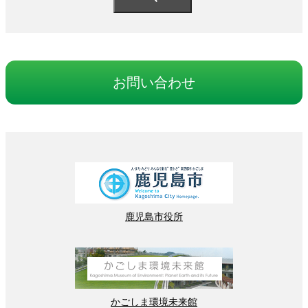
お
問
い
合
わせ
鹿児島
市役所
かごしま
環境
未来館