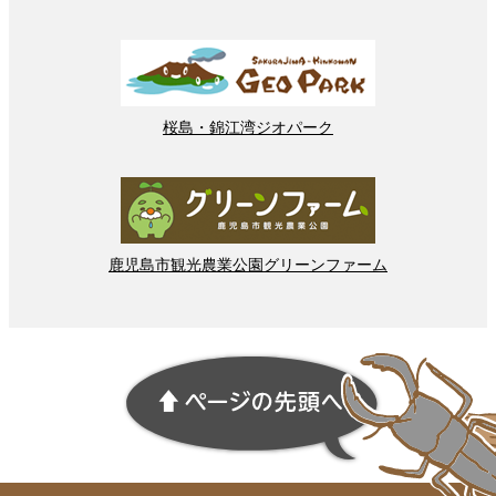
桜島
・
錦江湾
ジオパーク
鹿児島市
観光
農業
公園
グリーンファーム