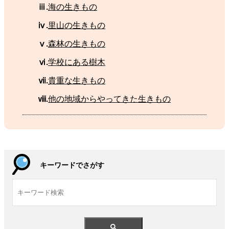
ⅲ.
海
の
生
きもの
ⅳ.
里山
の
生
きもの
ⅴ.
森林
の
生
きもの
ⅵ.
学校
にある
樹木
ⅶ.
貴重
な
生
きもの
ⅷ.
他
の
地域
からやってきた
生
きもの
キーワードでさがす