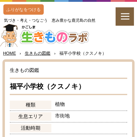
ふりがなをつける
気
づき・
考
え・つなごう
恵
み
豊
かな
鹿児島
の
自然
HOME
›
生
きもの
図鑑
›
福平
小学校
（クスノキ）
生
きもの
図鑑
福平
小学校
（クスノキ）
植物
種類
市街地
生息
エリア
活動
時期