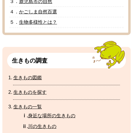
３．
鹿児島市
の
自然
４．
かごしま
自然百選
５．
生物多様性
とは？
生
きもの
調査
生
きもの
図鑑
生
きものを
探
す
生
きもの
一覧
ⅰ.
身近
な
場所
の
生
きもの
ⅱ.
川
の生きもの