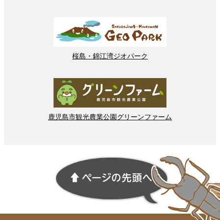
桜島
・
錦江湾
ジオパーク
鹿児島市
観光
農業
公園
グリーンファーム