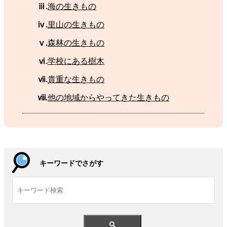
ⅲ.
海
の
生
きもの
ⅳ.
里山
の
生
きもの
ⅴ.
森林
の
生
きもの
ⅵ.
学校
にある
樹木
ⅶ.
貴重
な
生
きもの
ⅷ.
他
の
地域
からやってきた
生
きもの
キーワードでさがす