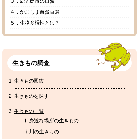
３．
鹿児島市
の
自然
４．
かごしま
自然百選
５．
生物多様性
とは？
生
きもの
調査
生
きもの
図鑑
生
きものを
探
す
生
きもの
一覧
ⅰ.
身近
な
場所
の
生
きもの
ⅱ.
川
の生きもの