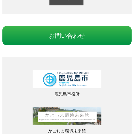
お
問
い
合
わせ
鹿児島
市役所
かごしま
環境
未来館