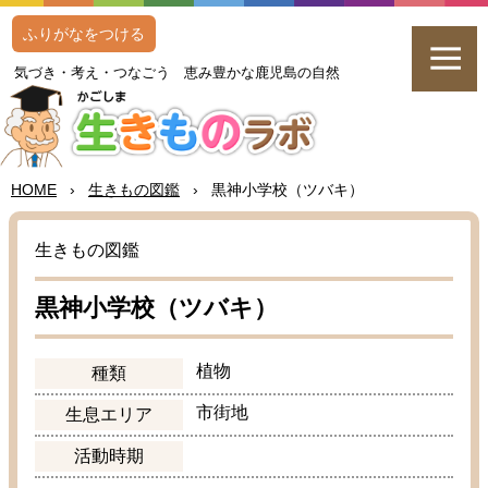
ふりがなをつける
気
づき・
考
え・つなごう
恵
み
豊
かな
鹿児島
の
自然
HOME
›
生
きもの
図鑑
›
黒神
小学校
（ツバキ）
生
きもの
図鑑
黒神
小学校
（ツバキ）
植物
種類
市街地
生息
エリア
活動
時期