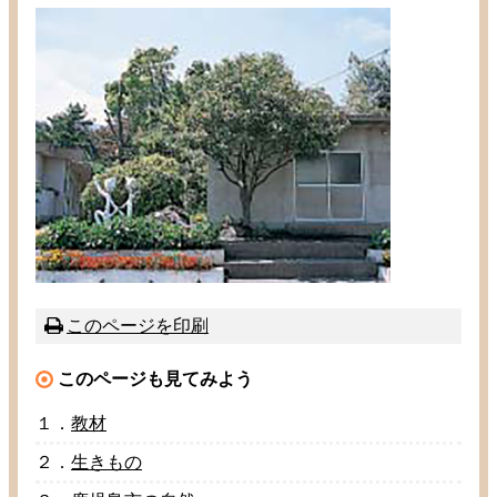
このページを
印刷
このページも
見
てみよう
１．
教材
２．
生
きもの