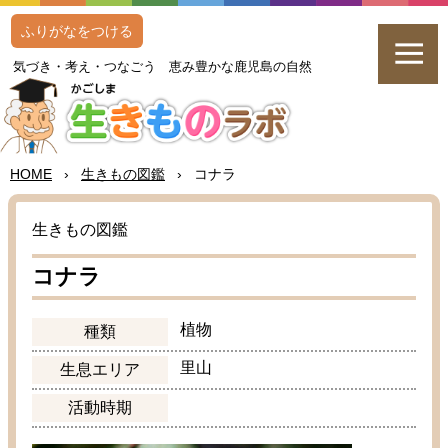
ふりがなをつける
気
づき・
考
え・つなごう
恵
み
豊
かな
鹿児島
の
自然
HOME
›
生
きもの
図鑑
›
コナラ
生
きもの
図鑑
コナラ
植物
種類
里山
生息
エリア
活動
時期