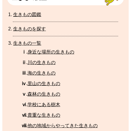
生
きもの
図鑑
生
きものを
探
す
生
きもの
一覧
ⅰ.
身近
な
場所
の
生
きもの
ⅱ.
川
の生きもの
ⅲ.
海
の
生
きもの
ⅳ.
里山
の
生
きもの
ⅴ.
森林
の
生
きもの
ⅵ.
学校
にある
樹木
ⅶ.
貴重
な
生
きもの
ⅷ.
他
の
地域
からやってきた
生
きもの