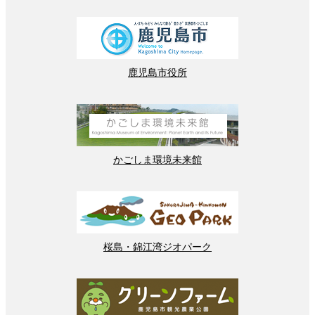
鹿児島
市役所
かごしま
環境
未来館
桜島
・
錦江湾
ジオパーク