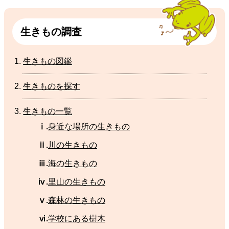
生
きもの
調査
生
きもの
図鑑
生
きものを
探
す
生
きもの
一覧
ⅰ.
身近
な
場所
の
生
きもの
ⅱ.
川
の生きもの
ⅲ.
海
の
生
きもの
ⅳ.
里山
の
生
きもの
ⅴ.
森林
の
生
きもの
ⅵ.
学校
にある
樹木