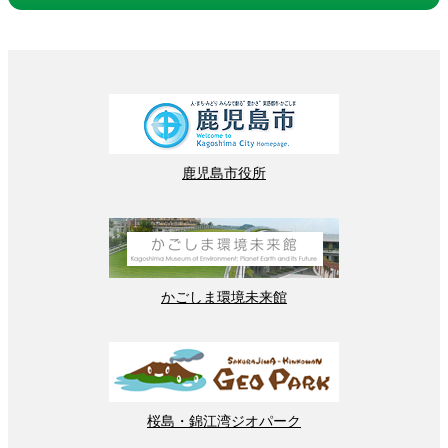
鹿児島
市役所
かごしま
環境
未来館
桜島
・
錦江湾
ジオパーク