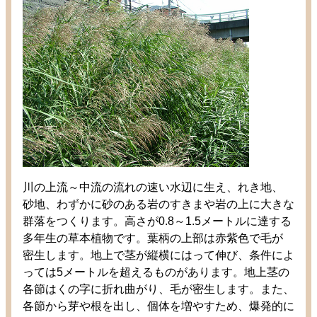
川
の
上流
～
中流
の
流
れの
速
い
水辺
に
生
え、れき
地
、
砂地
、わずかに
砂
のある
岩
のすきまや
岩
の
上
に
大
きな
群落
をつくります。
高
さが0.8～1.5メートルに
達
する
多年生
の
草本
植物
です。
葉柄
の
上部
は
赤紫色
で
毛
が
密生
します。
地上
で
茎
が
縦横
にはって
伸
び、
条件
によ
っては5メートルを
超
えるものがあります。
地上茎
の
各節
はくの
字
に
折
れ
曲
がり、
毛
が
密生
します。また、
各
節
から
芽
や
根
を
出
し、
個体
を
増
やすため、
爆発的
に