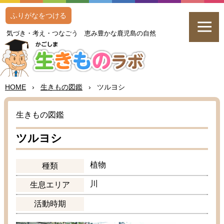
ふりがなをつける
気
づき・
考
え・つなごう
恵
み
豊
かな
鹿児島
の
自然
HOME
›
生
きもの
図鑑
›
ツルヨシ
生
きもの
図鑑
ツルヨシ
植物
種類
川
生息
エリア
活動
時期