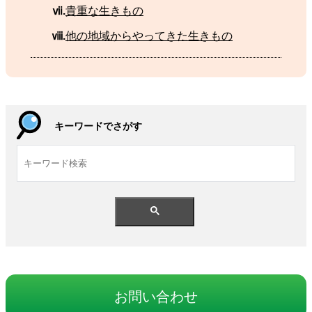
ⅶ.
貴重
な
生
きもの
ⅷ.
他
の
地域
からやってきた
生
きもの
キーワードでさがす
お
問
い
合
わせ