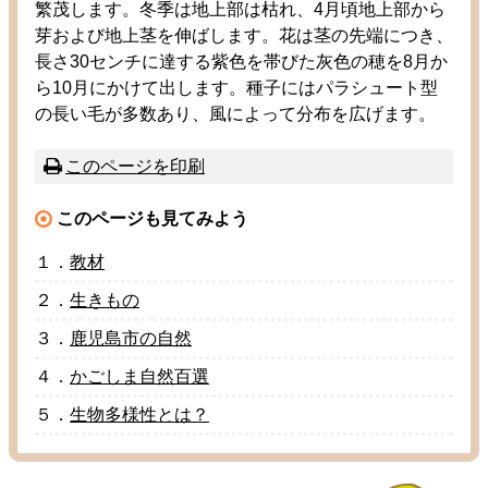
繁茂
します。
冬季
は
地上
部
は
枯
れ、4
月
頃
地上
部
から
芽
および
地上茎
を
伸
ばします。
花
は
茎
の
先端
につき、
長
さ30センチに
達
する
紫色
を
帯
びた
灰色
の
穂
を8
月
か
ら10
月
にかけて
出
します。
種子
にはパラシュート
型
の
長
い
毛
が
多数
あり、
風
によって
分布
を
広
げます。
このページを
印刷
このページも
見
てみよう
１．
教材
２．
生
きもの
３．
鹿児島市
の
自然
４．
かごしま
自然百選
５．
生物多様性
とは？