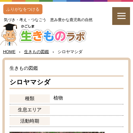
ふりがなをつける
気
づき・
考
え・つなごう
恵
み
豊
かな
鹿児島
の
自然
HOME
›
生
きもの
図鑑
›
シロヤマシダ
生
きもの
図鑑
シロヤマシダ
植物
種類
生息
エリア
活動
時期