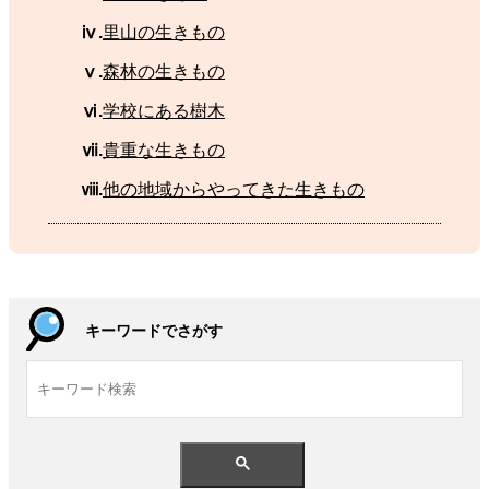
ⅳ.
里山
の
生
きもの
ⅴ.
森林
の
生
きもの
ⅵ.
学校
にある
樹木
ⅶ.
貴重
な
生
きもの
ⅷ.
他
の
地域
からやってきた
生
きもの
キーワードでさがす