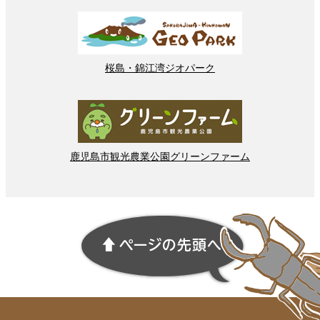
桜島
・
錦江湾
ジオパーク
鹿児島市
観光
農業
公園
グリーンファーム