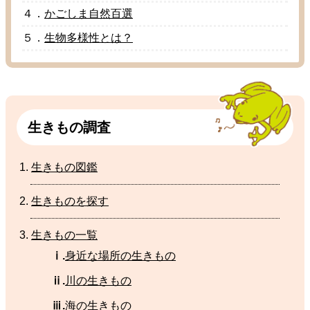
４．
かごしま
自然百選
５．
生物多様性
とは？
生
きもの
調査
生
きもの
図鑑
生
きものを
探
す
生
きもの
一覧
ⅰ.
身近
な
場所
の
生
きもの
ⅱ.
川
の生きもの
ⅲ.
海
の
生
きもの