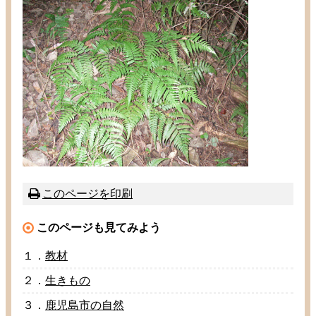
このページを
印刷
このページも
見
てみよう
１．
教材
２．
生
きもの
３．
鹿児島市
の
自然