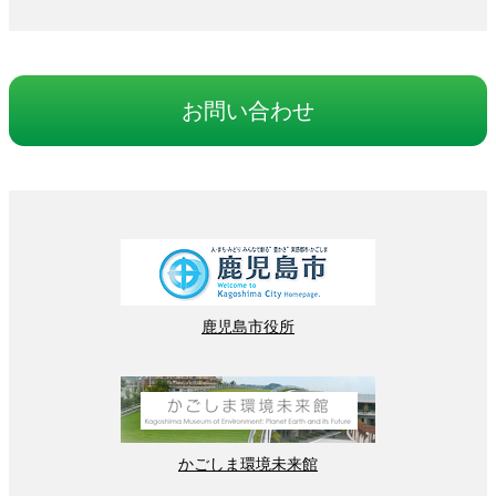
お
問
い
合
わせ
鹿児島
市役所
かごしま
環境
未来館