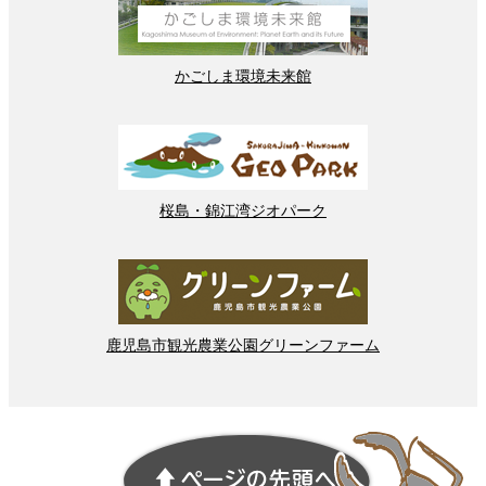
かごしま
環境
未来館
桜島
・
錦江湾
ジオパーク
鹿児島市
観光
農業
公園
グリーンファーム