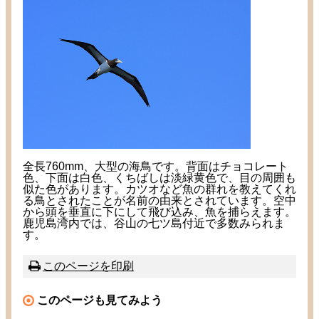
全長760mm、大型の海鳥です。背面はチョコレート
色、下面は白色、くちばしは淡緑黄色で、目の周囲も
似た色があります。カツオなど魚の群れを教えてくれ
る鳥とされたことが名前の由来とされています。空中
から頭を垂直に下にして飛び込み、魚を捕らえます。
鹿児島湾内では、谷山の七ツ島付近で多数みられま
す。
このページを
印刷
このページも
見
てみよう