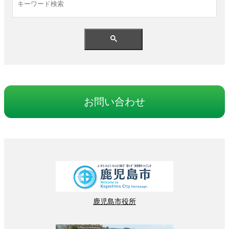
お
問
い
合
わせ
鹿児島
市役所