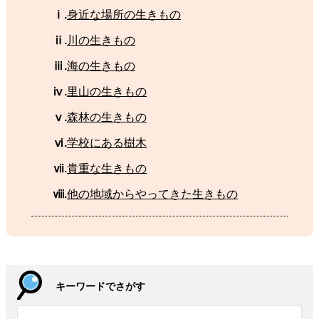
ⅰ.
身近
な
場所
の
生
きもの
ⅱ.
川
の生きもの
ⅲ.
海
の
生
きもの
ⅳ.
里山
の
生
きもの
ⅴ.
森林
の
生
きもの
ⅵ.
学校
にある
樹木
ⅶ.
貴重
な
生
きもの
ⅷ.
他
の
地域
からやってきた
生
きもの
キーワードでさがす