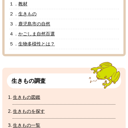
１．
教材
２．
生
きもの
３．
鹿児島市
の
自然
４．
かごしま
自然百選
５．
生物多様性
とは？
生
きもの
調査
生
きもの
図鑑
生
きものを
探
す
生
きもの
一覧