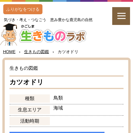
ふりがなをつける
気
づき・
考
え・つなごう
恵
み
豊
かな
鹿児島
の
自然
HOME
›
生
きもの
図鑑
›
カツオドリ
生
きもの
図鑑
カツオドリ
鳥類
種類
海域
生息
エリア
活動
時期