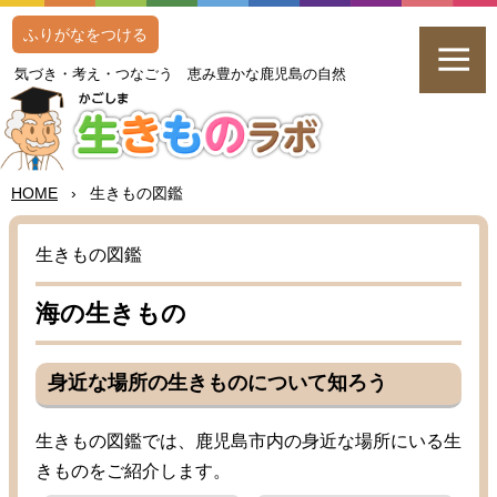
ふりがなをつける
気
づき・
考
え・つなごう
恵
み
豊
かな
鹿児島
の
自然
HOME
›
生
きもの
図鑑
生
きもの
図鑑
海
の
生
きもの
身近
な
場所
の
生
きものについて
知
ろう
生
きもの
図鑑
では、
鹿児島
市内
の
身近
な
場所
にいる
生
きものをご
紹介
します。