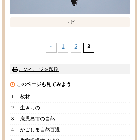
トビ
＜
1
2
3
このページを
印刷
このページも
見
てみよう
１．
教材
２．
生
きもの
３．
鹿児島市
の
自然
４．
かごしま
自然百選