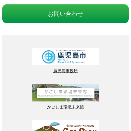
お
問
い
合
わせ
鹿児島
市役所
かごしま
環境
未来館