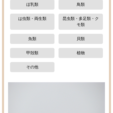
ほ
乳類
鳥類
は
虫類
・
両生類
昆虫類
・
多足類
・ク
モ
類
魚類
貝類
甲殻類
植物
その
他