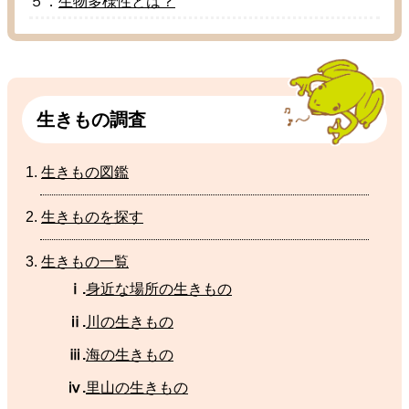
５．
生物多様性
とは？
生
きもの
調査
生
きもの
図鑑
生
きものを
探
す
生
きもの
一覧
ⅰ.
身近
な
場所
の
生
きもの
ⅱ.
川
の生きもの
ⅲ.
海
の
生
きもの
ⅳ.
里山
の
生
きもの