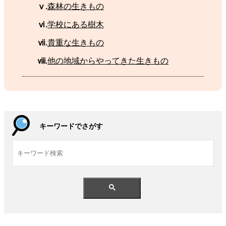
ⅴ.
森林
の
生
きもの
ⅵ.
学校
にある
樹木
ⅶ.
貴重
な
生
きもの
ⅷ.
他
の
地域
からやってきた
生
きもの
キーワードでさがす